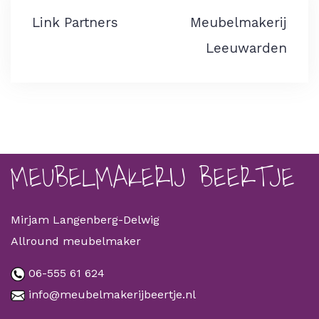
Bericht
Link Partners
Meubelmakerij
navigatie
Leeuwarden
MEUBELMAKERIJ BEERTJE
Mirjam Langenberg-Delwig
Allround meubelmaker
06-555 61 624
info@meubelmakerijbeertje.nl