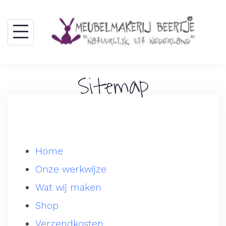
Skip
to
content
Sitemap
Home
Onze werkwijze
Wat wij maken
Shop
Verzendkosten