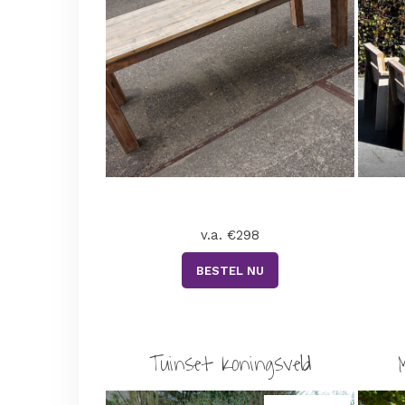
v.a. €298
BESTEL NU
Tuinset Koningsveld