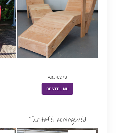
v.a. €278
BESTEL NU
Tuintafel Koningsveld