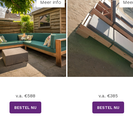
Meer info
Meer
v.a. €588
v.a. €385
BESTEL NU
BESTEL NU