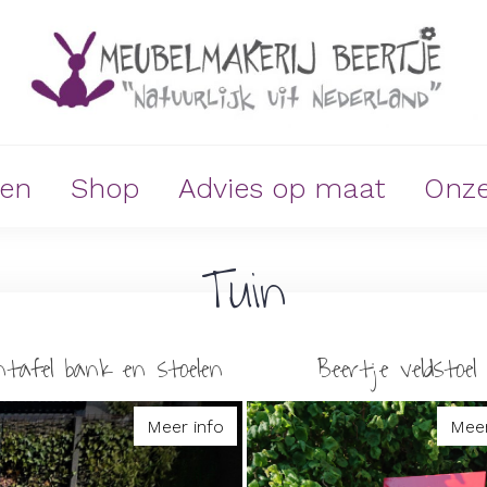
ken
Shop
Advies op maat
Onze
Tuin
ntafel bank en stoelen
Beertje veldstoel
Meer info
Meer