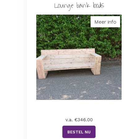
Lounge bank loods
Meer info
v.a. €346.00
BESTEL NU
.