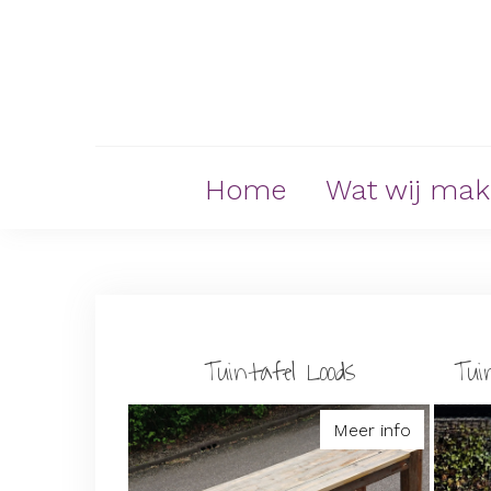
Skip
to
content
Home
Wat wij ma
Tuintafel Loods
Tui
Meer info