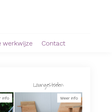
 werkwijze
Contact
Loungestoelen
 info
Meer info