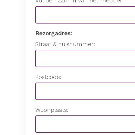
Vul de naam in van het meubel
Bezorgadres:
Straat & huisnummer:
Postcode:
Woonplaats: