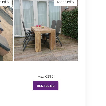
 info
Meer info
v.a. €295
BESTEL NU