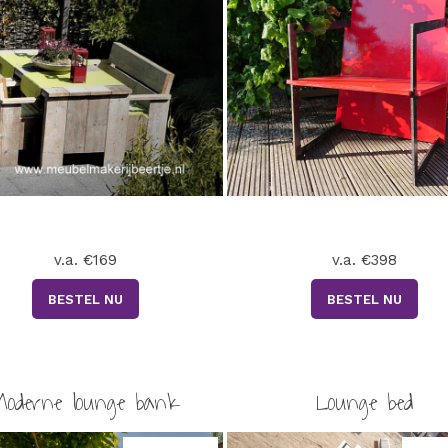
v.a. €169
v.a. €398
BESTEL NU
BESTEL NU
Moderne lounge bank
Lounge bed