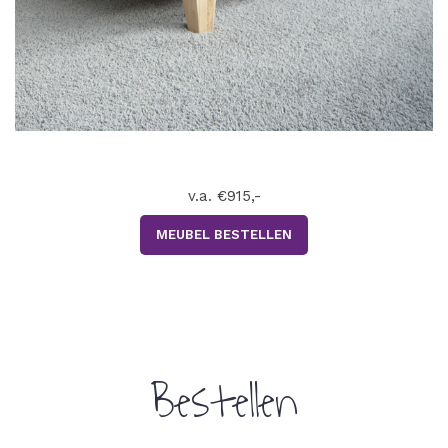
v.a. €915,-
MEUBEL BESTELLEN
.
Bestellen