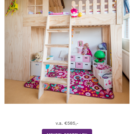
v.a. €585,-