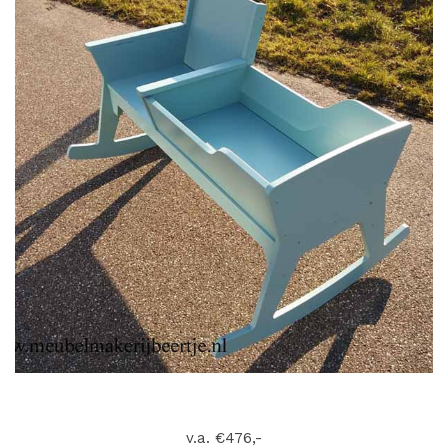
v.a. €476,-