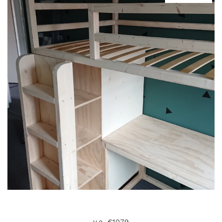
v.a. €1079