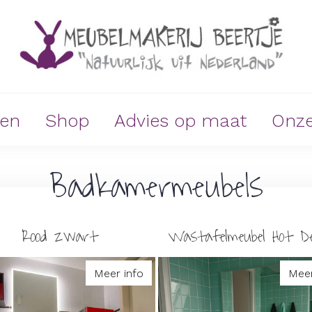
ken
Shop
Advies op maat
Onze
Badkamermeubels
Rood zwart
Wastafelmeubel Hot D
Meer info
Meer