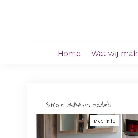
Skip
to
content
Home
Wat wij ma
Stoere badkamermeubels
Meer info