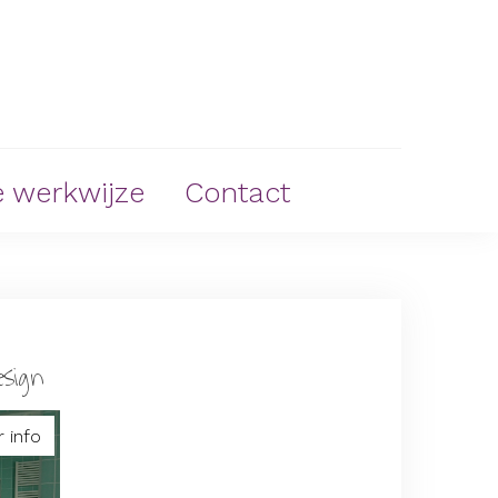
 werkwijze
Contact
esign
 info